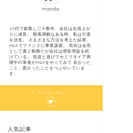
まんだのひとり言 今日
を見た。 ほんの一部分
manda
った。 行列のできるちゃ
20代で創業し二十数年、会社は右肩上が
りに成長。 順風満帆なある時、私は引退
を決意。 さまざまな方法を考えた結果、
M&Aでファンドに事業譲渡。 現在は会長
として週１勤務だが会社は増収増益を続
けている。 投資と遊びでセミリタイア満
喫中の筆者がM&Aをやってみて 良かった
こと、悪かったことをつぶやいていま
す。
＼ Follow me ／
人気記事