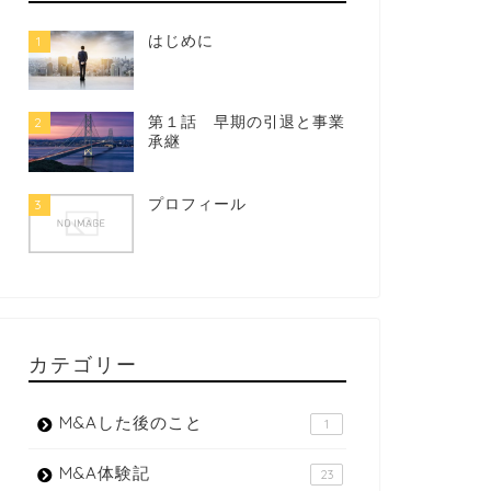
はじめに
1
第１話 早期の引退と事業
2
承継
プロフィール
3
カテゴリー
M&Aした後のこと
1
M&A体験記
23