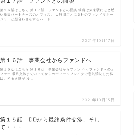
第１７話 ファンドとの面談
第１６話はこちら 第１７話 ファンドとの面談 場所は東京駅にほど近
い新日パートナーズのオフィス。 １時間ごとに３社のファンドマネー
ジャーと顔合わせをするハード …
2021年10月17日
第１６話 事業会社からファンドへ
第１５話はこちら 第１６話 事業会社からファンドへ ファンドへのオ
ファー 最終交渉までいってからのディールブレイクで意気消沈した私
は、Ｍ＆Ａ熱が 冷 …
2021年10月15日
第１５話 DDから最終条件交渉、そし
て・・・