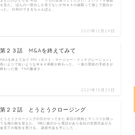
まんだのひとり言 今日、「うちの店買ってください」というＴＶ番組
を見た。 ほんの一部分しか見てないがＭ＆Ａの縮図って感じで面白か
った。 行列のできるちゃんぽん …
2021年12月29日
第２３話 M&Aを終えてみて
M&Aを終えてみて PMI（ポスト・マージャー・インテグレーション）
長いようで短いようなＭ＆Ａ体験が終わった。 一連の買収の手続きが
終わった後、FAの藤波さ …
2021年10月25日
第２２話 とうとうクロージング
とうとうクロージングの日がやってきた 前日の焼肉とマッコリが残っ
てる感の朝を迎えた。 9時に銀行から電話があり会社の売買代金が入
金完了の報告を受ける。 譲渡代金を手にした …