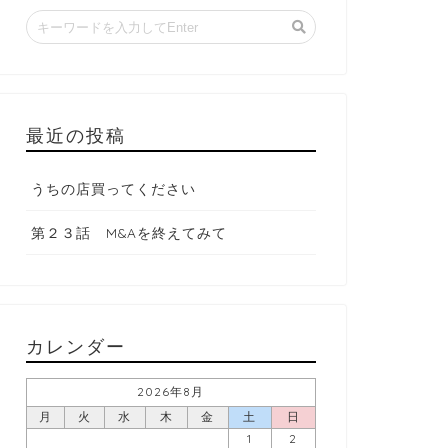
最近の投稿
うちの店買ってください
第２３話 M&Aを終えてみて
カレンダー
2026年8月
月
火
水
木
金
土
日
1
2