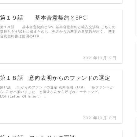
第１９話 基本合意契約とSPC
第１９話 基本合意契約とSPC 基本合意契約と独占交渉権 こちらの
気持ちをHRC社に伝えたのち、先方からの基本合意契約が届く。 基本
合意契約書は前回のLOI …
2021年10月19日
第１８話 意向表明からのファンドの選定
第17話 LOIからのファンドの選定 意向表明（LOI） 「各ファンドか
らLOIが出揃いました」と藤波さんから呼ばれミーティング。
LOI（Letter Of Intent） …
2021年10月18日