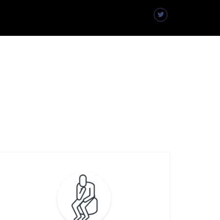
M&Aした後のこと
うちの店買って